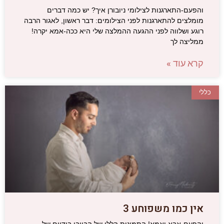
והפעם-התארגנות לצילומי ניובורן איך? יש כמה דברים
מומלצים להתארגנות לפני הצילומים: דבר ראשון, לאגור הרבה
רוגע ושלווה לפני ההגעה ההמלצה שלי היא ככה-אמא יקרה!
ממליצה לך
קרא עוד »
כללי
אין כמו משפוחע 3
והפעם-אבא ואמא! התמונות הללו של הבייבי בידיים של