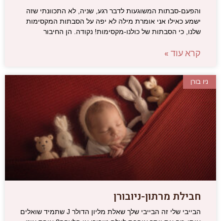
והפעם-סבתות המשוגעות לדבר רגע, שניה, לא התכוונתי שזה
ישמע כאילו אני אומרת מילה לא יפה על הסבתות המקסימות
שלנו, כי הסבתות של כולנו-מקסימות! נקודה. הן החיבור
קרא עוד »
ניו בורן
חבילת מרתון-ניובורן
הבייבי שלי זה הבייבי שלך שאלת מליון הדולר J שתמיד שואלים