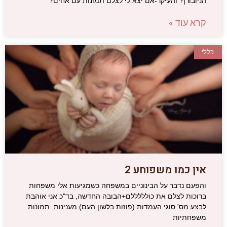
הניובורן? והעיקר-אם יצא לי לצלם תמונות עם אחים?
קרא עוד »
כללי
אין כמו משפוחע 2
והפעם נדבר על הבינוניים במשפחה כשמגיעות אלי משפחות
ברוכות לצלם את כולללללם+הבובה החדשה, בד"כ אני אוהבת
לבצע מס' סוגי העמדות (פוזות בלשון העם) מענינות. תמונות
משפחתיות