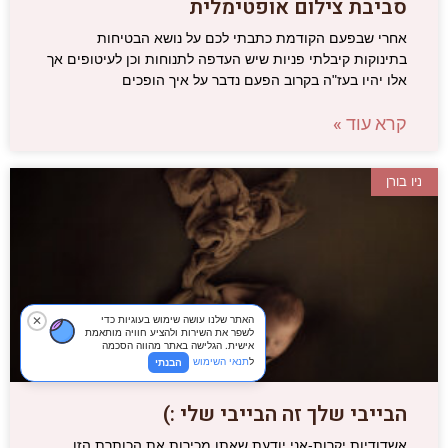
סביבת צילום אופטימלית
אחרי שבפעם הקודמת כתבתי לכם על נושא הבטיחות
בתינוקות קיבלתי פניות שיש העדפה לתנוחות וכן לעיטופים אך
אלו יהיו בעז"ה בקרוב הפעם נדבר על איך הופכים
קרא עוד »
ניו בורן
האתר שלנו עושה שימוש בעוגיות כדי
✕
לשפר את השירות ולהציע חוויה מותאמת
אישית. הגלישה באתר מהווה הסכמה
ל
תנאי השימוש
הבנתי
הבייבי שלך זה הבייבי שלי :)
אשדודיות יקרות-אני יודעת שאתן מכירות את הכותרת הזו