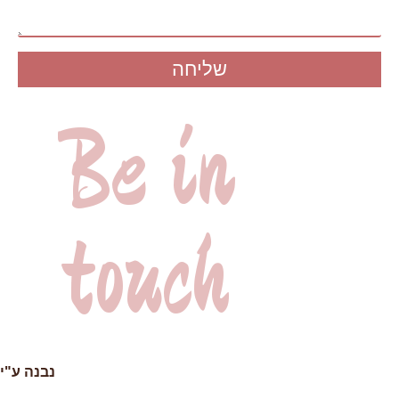
שליחה
Be in
touch
053-3175191
h6931393@gmail.com
נבנה ע"י