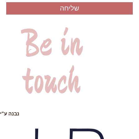
שליחה
Be in
touch
053-3175191
h6931393@gmail.com
נבנה ע"י