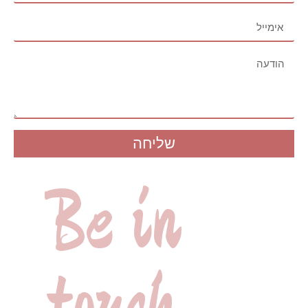
שליחה
Be in
touch